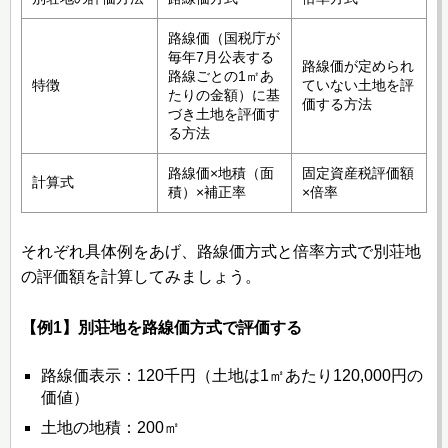
路線価（国税庁が
毎年7月公表する
路線価が定められ
路線ごとの1㎡あ
特徴
ていない土地を評
たりの金額）に基
価する方法
づき土地を評価す
る方法
路線価×地積（面
固定資産税評価額
計算式
積）×補正率
×倍率
それぞれ具体例をあげ、路線価方式と倍率方式で別荘地
の評価額を計算してみましょう。
【例1】別荘地を路線価方式で評価する
路線価表示：120千円（土地は1㎡あたり120,000円の
価値）
土地の地積：200㎡