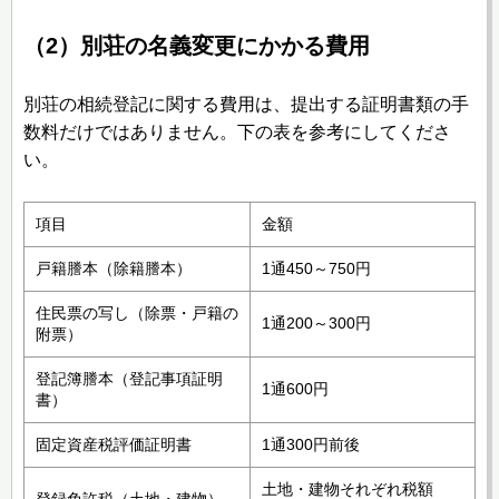
（2）別荘の名義変更にかかる費用
別荘の相続登記に関する費用は、提出する証明書類の手
数料だけではありません。下の表を参考にしてくださ
い。
項目
金額
戸籍謄本（除籍謄本）
1通450～750円
住民票の写し（除票・戸籍の
1通200～300円
附票）
登記簿謄本（登記事項証明
1通600円
書）
固定資産税評価証明書
1通300円前後
土地・建物それぞれ税額