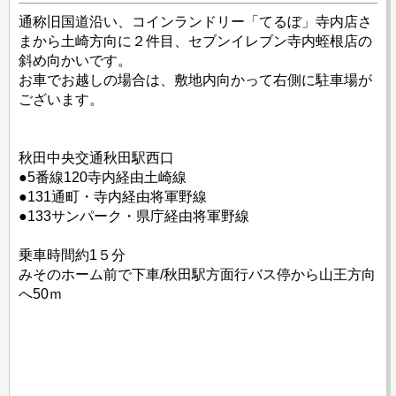
通称旧国道沿い、コインランドリー「てるぼ」寺内店さ
まから土崎方向に２件目、セブンイレブン寺内蛭根店の
斜め向かいです。
お車でお越しの場合は、敷地内向かって右側に駐車場が
ございます。
秋田中央交通秋田駅西口
●5番線120寺内経由土崎線
●131通町・寺内経由将軍野線
●133サンパーク・県庁経由将軍野線
乗車時間約1５分
みそのホーム前で下車/秋田駅方面行バス停から山王方向
へ50ｍ