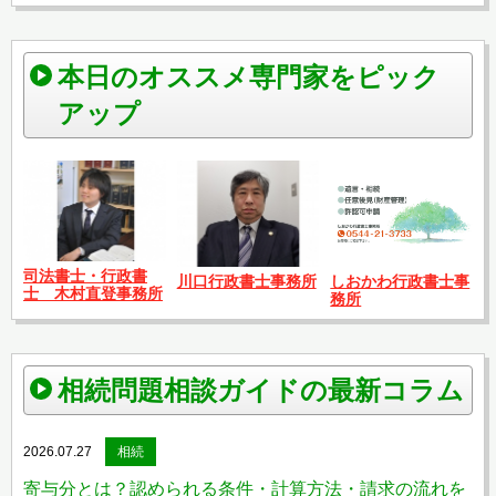
本日のオススメ専門家をピック
アップ
司法書士・行政書
川口行政書士事務所
しおかわ行政書士事
士 木村直登事務所
務所
相続問題相談ガイドの最新コラム
2026.07.27
相続
寄与分とは？認められる条件・計算方法・請求の流れを