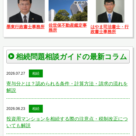
佐世保不動産鑑定事
はやま司法書士・行
墨東行政書士事務所
務所
政書士事務所
相続問題相談ガイドの最新コラム
2026.07.27
相続
寄与分とは？認められる条件・計算方法・請求の流れを
解説
2026.06.23
相続
投資用マンションを相続する際の注意点・税制改正につ
いても解説