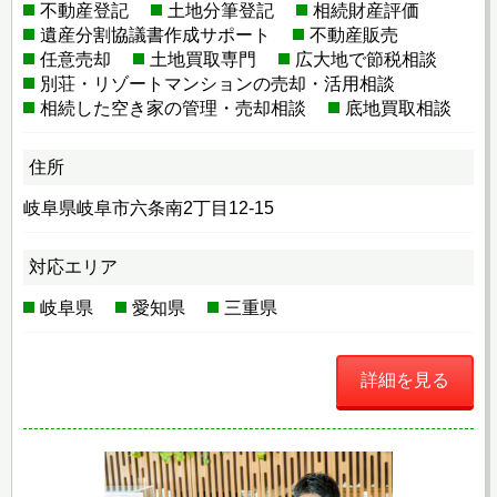
不動産登記
土地分筆登記
相続財産評価
遺産分割協議書作成サポート
不動産販売
任意売却
土地買取専門
広大地で節税相談
別荘・リゾートマンションの売却・活用相談
相続した空き家の管理・売却相談
底地買取相談
住所
岐阜県岐阜市六条南2丁目12-15
対応エリア
岐阜県
愛知県
三重県
詳細を見る