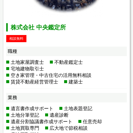
株式会社 中央鑑定所
相談無料
職種
土地家屋調査士
不動産鑑定士
宅地建物取引士
空き家管理・中古住宅の活用無料相談
賃貸不動産経営管理士
建築士
業務
遺言書作成サポート
土地表題登記
土地分筆登記
遺産診断
遺産分割協議書作成サポート
任意売却
土地買取専門
広大地で節税相談