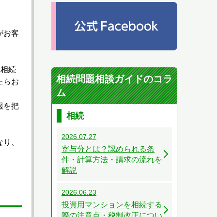
がお客
、相続
相続問題相談ガイドのコラ
たらお
ム
報を把
相続
2026.07.27
なり、
寄与分とは？認められる条
件・計算方法・請求の流れを
解説
2026.06.23
投資用マンションを相続する
際の注意点・税制改正につい