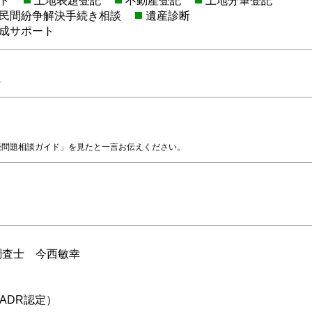
ト
土地表題登記
不動産登記
土地分筆登記
民間紛争解決手続き相談
遺産診断
成サポート
県
続問題相談ガイド」を見たと一言お伝えください。
調査士 今西敏幸
ADR認定）