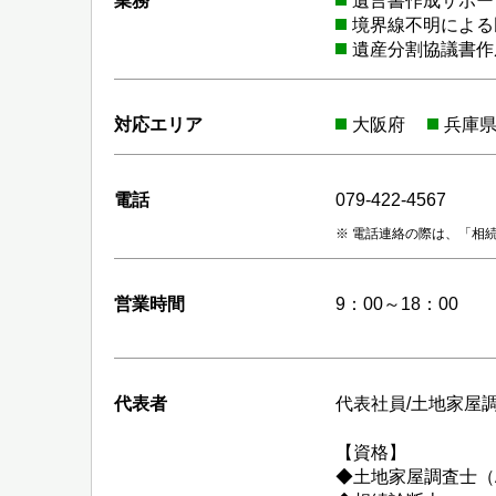
業務
遺言書作成サポー
境界線不明による
遺産分割協議書作
対応エリア
大阪府
兵庫
電話
079-422-4567
電話連絡の際は、「相
営業時間
9：00～18：00
代表者
代表社員/土地家屋
【資格】
◆土地家屋調査士（