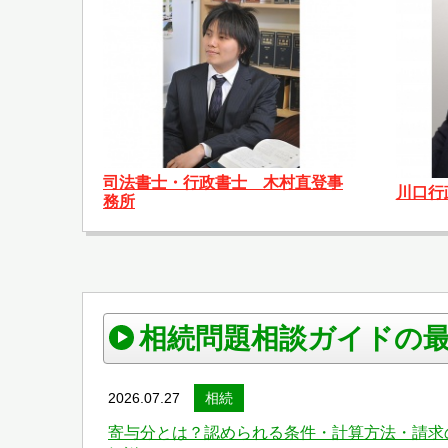
司法書士・行政書士 木村直登事
川口行
務所
相続問題相談ガイドの
2026.07.27
相続
寄与分とは？認められる条件・計算方法・請求