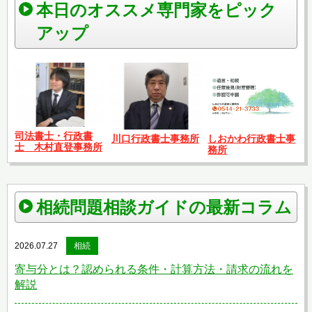
本日のオススメ専門家をピック
アップ
司法書士・行政書
川口行政書士事務所
しおかわ行政書士事
士 木村直登事務所
務所
相続問題相談ガイドの最新コラム
2026.07.27
相続
寄与分とは？認められる条件・計算方法・請求の流れを
解説