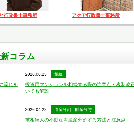
と行政書士事務所
アクア行政書士事務所
最新コラム
2026.06.23
相続
の流れを
投資用マンションを相続する際の注意点・税制改
いても解説
2026.04.23
遺産分割・財産分与
被相続人の不動産を遺産分割する方法と注意点