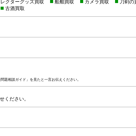
コレクターグッズ買取
船舶買取
カメラ買取
刀剣の
古酒買取
続問題相談ガイド」を見たと一言お伝えください。
せください。