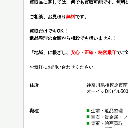
買取品に関しては、何でも買取可能です。無料
ご相談、お見積り
無料
です。
買取だけでもOK！
遺品整理の金額から相殺でも構いません！
「地域」に根ざし、
安心
・
正確
・
秘密厳守
でご
お気軽にお問い合わせください。
住所
神奈川県相模原市南区
オーイシDKビル50
職種
生前・遺品整理
宝石・貴金属・ブ
骨董・絵画買取