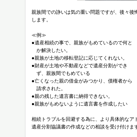
親族間での諍いは気の重い問題ですが、後々後
します。
≪例≫
●遺産相続の事で、親族がもめているので何と
か解決したい。
●親族が土地の移転登記に応じてくれない。
●財産が土地や不動産などで遺産分割ができ
ず、親族間でもめている
●亡くなった親の借金がみつかり、債権者から
請求された。
●親の残した遺言書に納得できない。
●親族がもめないように遺言書を作成したい
相続トラブルを回避する為に、より具体的なア
遺産分割協議書の作成などの相談を受け付けま