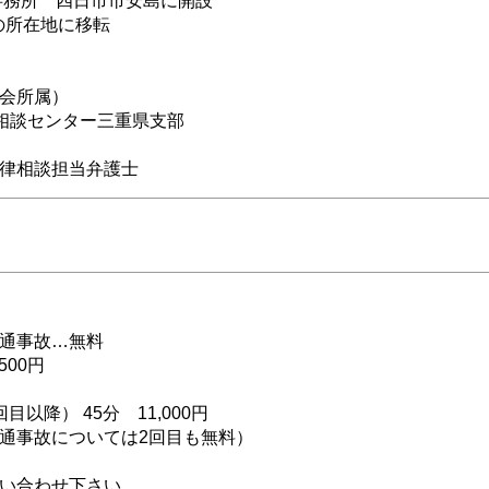
律事務所 四日市市安島に開設
在の所在地に移転
会所属）
故相談センター三重県支部
律相談担当弁護士
通事故…無料
500円
以降） 45分 11,000円
通事故については2回目も無料）
い合わせ下さい。