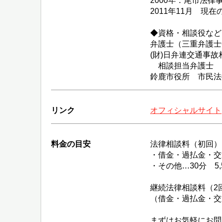
2000年：尾市法
2011年11月 現
◆資格・相談役など
弁護士（三重弁護士
(財)日弁連交通事
相談担当弁護士
鈴鹿市役所 市民法
リンク
オフィシャルサイト
料金の目安
法律相談料（初回）
・借金・過払金・交
・その他…30分 5,
継続法律相談料（2回目
（借金・過払金・交
まずはお気軽にお問