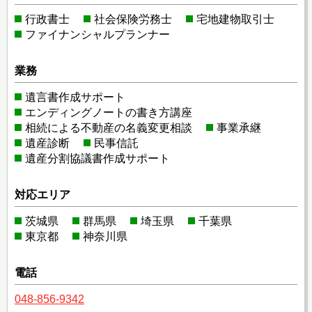
行政書士
社会保険労務士
宅地建物取引士
ファイナンシャルプランナー
業務
遺言書作成サポート
エンディングノートの書き方講座
相続による不動産の名義変更相談
事業承継
遺産診断
民事信託
遺産分割協議書作成サポート
対応エリア
茨城県
群馬県
埼玉県
千葉県
東京都
神奈川県
電話
048-856-9342