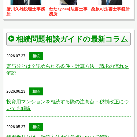
蟹川久雄税理士事務
わたなべ司法書士事
桑原司法書士事務所
所
務所
相続問題相談ガイドの最新コラム
2026.07.27
相続
寄与分とは？認められる条件・計算方法・請求の流れを
解説
2026.06.23
相続
投資用マンションを相続する際の注意点・税制改正につ
いても解説
2026.05.27
相続