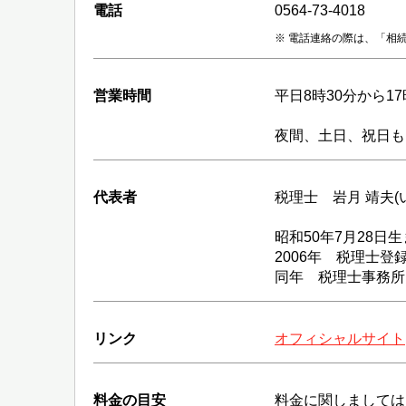
電話
0564-73-4018
電話連絡の際は、「相
営業時間
平日8時30分から1
夜間、土日、祝日も
代表者
税理士 岩月 靖夫(
昭和50年7月28日
2006年 税理士登
同年
リンク
オフィシャルサイト
料金の目安
料金に関しましては