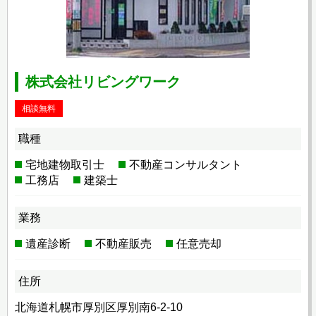
株式会社リビングワーク
相談無料
職種
宅地建物取引士
不動産コンサルタント
工務店
建築士
業務
遺産診断
不動産販売
任意売却
住所
北海道札幌市厚別区厚別南6-2-10