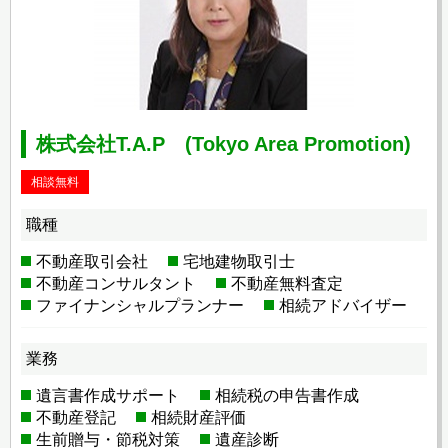
株式会社T.A.P (Tokyo Area Promotion)
相談無料
職種
不動産取引会社
宅地建物取引士
不動産コンサルタント
不動産無料査定
ファイナンシャルプランナー
相続アドバイザー
業務
遺言書作成サポート
相続税の申告書作成
不動産登記
相続財産評価
生前贈与・節税対策
遺産診断