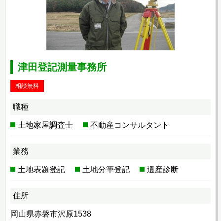
津田登記測量事務所
相談無料
職種
土地家屋調査士
不動産コンサルタント
業務
土地表題登記
土地分筆登記
遺産診断
住所
岡山県赤磐市沢原1538