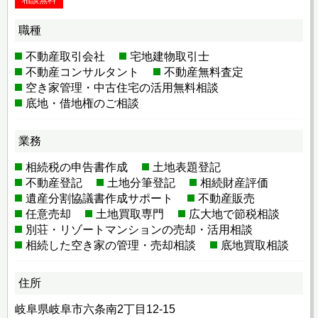
職種
不動産取引会社
宅地建物取引士
不動産コンサルタント
不動産無料査定
空き家管理・中古住宅の活用無料相談
底地・借地権のご相談
業務
相続税の申告書作成
土地表題登記
不動産登記
土地分筆登記
相続財産評価
遺産分割協議書作成サポート
不動産販売
任意売却
土地買取専門
広大地で節税相談
別荘・リゾートマンションの売却・活用相談
相続した空き家の管理・売却相談
底地買取相談
住所
岐阜県岐阜市六条南2丁目12-15