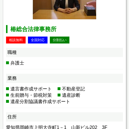
椿総合法律事務所
相談無料
全国対応
分割払い
職種
弁護士
業務
遺言書作成サポート
不動産登記
生前贈与・節税対策
遺産診断
遺産分割協議書作成サポート
住所
愛知県岡崎市上明大寺町1－1 山新ビル202 3F