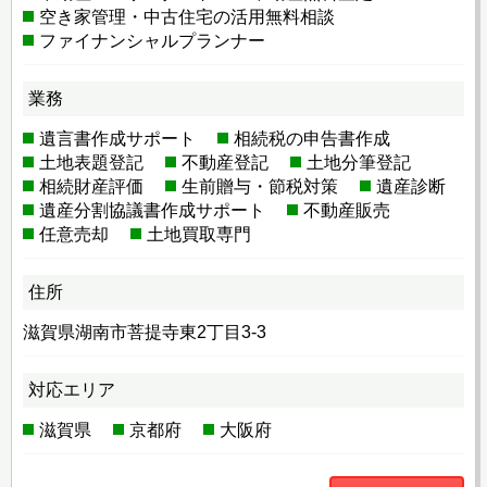
空き家管理・中古住宅の活用無料相談
ファイナンシャルプランナー
業務
遺言書作成サポート
相続税の申告書作成
土地表題登記
不動産登記
土地分筆登記
相続財産評価
生前贈与・節税対策
遺産診断
遺産分割協議書作成サポート
不動産販売
任意売却
土地買取専門
住所
滋賀県湖南市菩提寺東2丁目3-3
対応エリア
滋賀県
京都府
大阪府