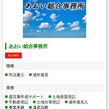
あおい総合事務所
相談無料
職種
司法書士
成年後見
業務
遺言書作成サポート
土地表題登記
不動産登記
土地分筆登記
成年後見人
事業承継
遺産診断