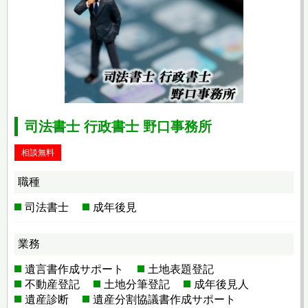
司法書士 行政書士 野口事務所
相談無料
職種
司法書士
成年後見
業務
遺言書作成サポート
土地表題登記
不動産登記
土地分筆登記
成年後見人
遺産診断
遺産分割協議書作成サポート