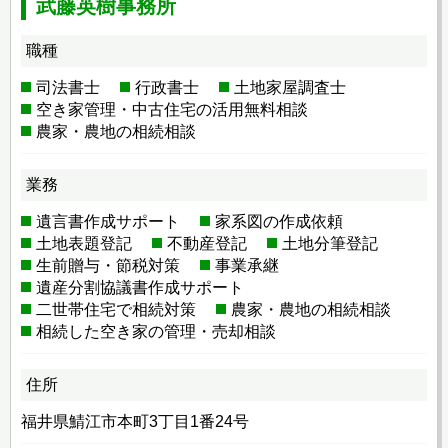
武藤英樹事務所
職種
司法書士
行政書士
土地家屋調査士
空き家管理・中古住宅の活用無料相談
農家・農地の相続相談
業務
遺言書作成サポート
家系図の作成依頼
土地表題登記
不動産登記
土地分筆登記
生前贈与・節税対策
事業承継
遺産分割協議書作成サポート
二世帯住宅で相続対策
農家・農地の相続相談
相続した空き家の管理・売却相談
住所
福井県鯖江市本町3丁目1番24号