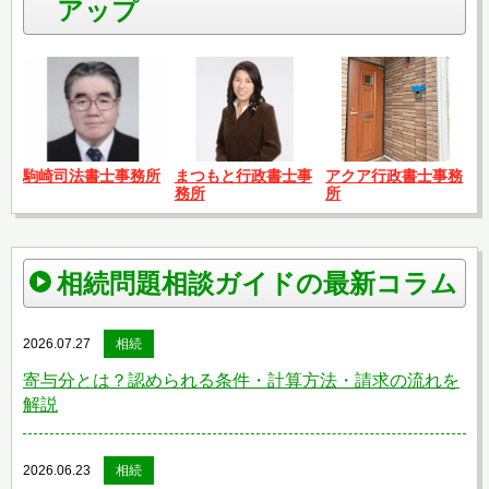
アップ
駒崎司法書士事務所
まつもと行政書士事
アクア行政書士事務
務所
所
相続問題相談ガイドの最新コラム
2026.07.27
相続
寄与分とは？認められる条件・計算方法・請求の流れを
解説
2026.06.23
相続