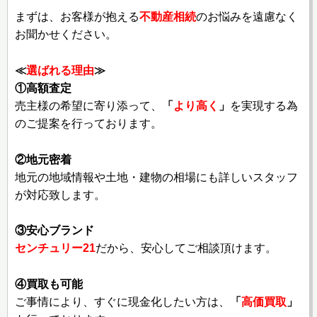
まずは、お客様が抱える
不動産相続
のお悩みを遠慮なく
お聞かせください。
≪
選ばれる理由
≫
①高額査定
売主様の希望に寄り添って、
「
より高く
」
を実現する為
のご提案を行っております。
②地元密着
地元の地域情報や土地・建物の相場にも詳しいスタッフ
が対応致します。
③安心ブランド
センチュリー21
だから、安心してご相談頂けます。
④買取も可能
ご事情により、すぐに現金化したい方は、
「
高価買取
」