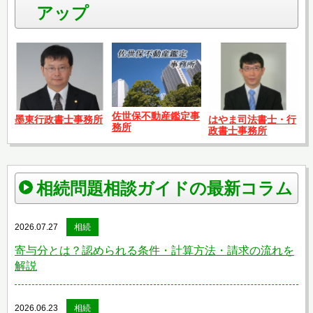
アップ
佐世保不動産鑑定事
はやま司法書士・行
墨東行政書士事務所
務所
政書士事務所
相続問題相談ガイドの最新コラム
2026.07.27
相続
寄与分とは？認められる条件・計算方法・請求の流れを
解説
2026.06.23
相続