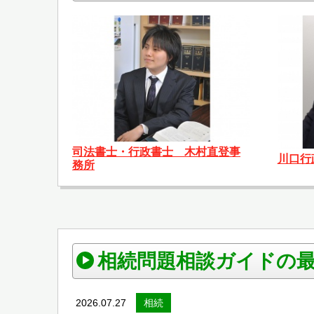
司法書士・行政書士 木村直登事
川口行
務所
相続問題相談ガイドの
2026.07.27
相続