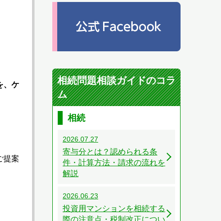
相続問題相談ガイドのコラ
を、ケ
ム
相続
2026.07.27
寄与分とは？認められる条
ご提案
件・計算方法・請求の流れを
解説
2026.06.23
投資用マンションを相続する
際の注意点・税制改正につい