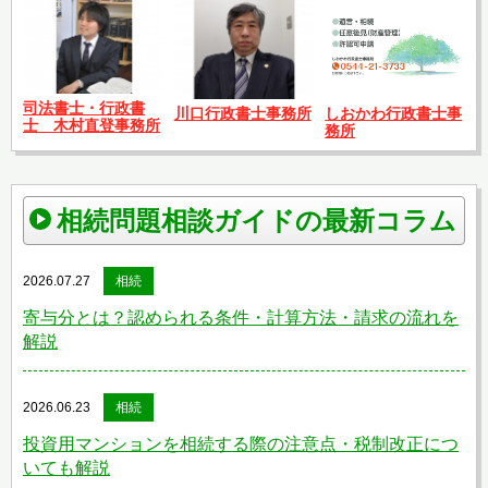
司法書士・行政書
川口行政書士事務所
しおかわ行政書士事
士 木村直登事務所
務所
相続問題相談ガイドの最新コラム
2026.07.27
相続
寄与分とは？認められる条件・計算方法・請求の流れを
解説
2026.06.23
相続
投資用マンションを相続する際の注意点・税制改正につ
いても解説