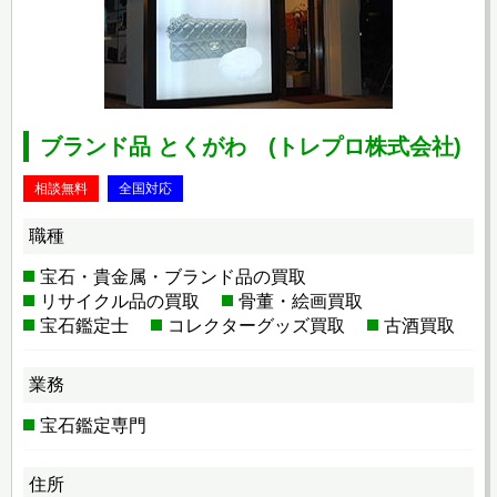
ブランド品 とくがわ (トレプロ株式会社)
相談無料
全国対応
職種
宝石・貴金属・ブランド品の買取
リサイクル品の買取
骨董・絵画買取
宝石鑑定士
コレクターグッズ買取
古酒買取
業務
宝石鑑定専門
住所