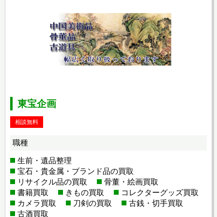
東宝企画
相談無料
職種
生前・遺品整理
宝石・貴金属・ブランド品の買取
リサイクル品の買取
骨董・絵画買取
書籍買取
きもの買取
コレクターグッズ買取
カメラ買取
刀剣の買取
古銭・切手買取
古酒買取