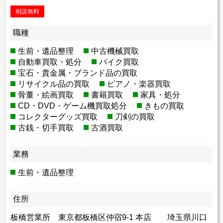
相談無料
職種
生前・遺品整理
中古機械買取
自動車買取・処分
バイク買取
宝石・貴金属・ブランド品の買取
リサイクル品の買取
ピアノ・楽器買取
骨董・絵画買取
書籍買取
家具・処分
CD・DVD・ゲーム機買取処分
きもの買取
コレクターグッズ買取
刀剣の買取
古銭・切手買取
古酒買取
業務
生前・遺品整理
住所
板橋営業所 東京都板橋区仲宿9-1 本店 埼玉県川口