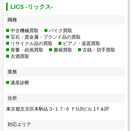
LICS -リックス-
職種
中古機械買取
バイク買取
宝石・貴金属・ブランド品の買取
リサイクル品の買取
ピアノ・楽器買取
骨董・絵画買取
書籍買取
古銭・切手買取
古酒買取
業務
遺産診断
住所
東京都文京区本駒込３-１７-６ ＦUJIビル 1Ｆ&2F
対応エリア