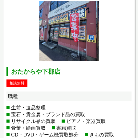
おたからや下郡店
相談無料
職種
生前・遺品整理
宝石・貴金属・ブランド品の買取
リサイクル品の買取
ピアノ・楽器買取
骨董・絵画買取
書籍買取
CD・DVD・ゲーム機買取処分
きもの買取