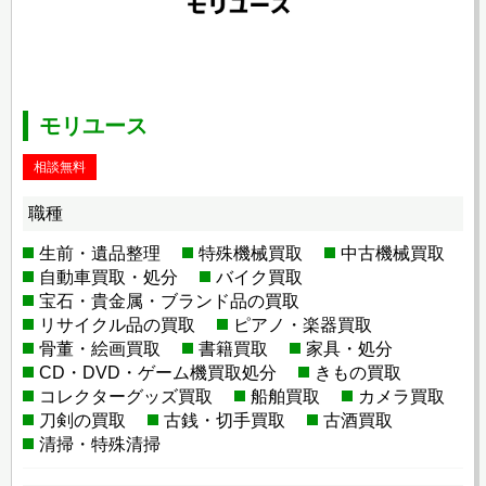
モリユース
相談無料
職種
生前・遺品整理
特殊機械買取
中古機械買取
自動車買取・処分
バイク買取
宝石・貴金属・ブランド品の買取
リサイクル品の買取
ピアノ・楽器買取
骨董・絵画買取
書籍買取
家具・処分
CD・DVD・ゲーム機買取処分
きもの買取
コレクターグッズ買取
船舶買取
カメラ買取
刀剣の買取
古銭・切手買取
古酒買取
清掃・特殊清掃