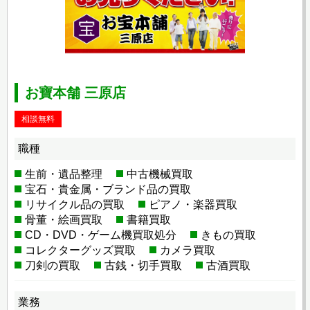
お寶本舗 三原店
相談無料
職種
生前・遺品整理
中古機械買取
宝石・貴金属・ブランド品の買取
リサイクル品の買取
ピアノ・楽器買取
骨董・絵画買取
書籍買取
CD・DVD・ゲーム機買取処分
きもの買取
コレクターグッズ買取
カメラ買取
刀剣の買取
古銭・切手買取
古酒買取
業務