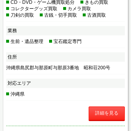
CD・DVD・ゲーム機買取処分
きもの買取
コレクターグッズ買取
カメラ買取
刀剣の買取
古銭・切手買取
古酒買取
業務
生前・遺品整理
宝石鑑定専門
住所
沖縄県島尻郡与那原町与那原3番地 昭和荘200号
対応エリア
沖縄県
詳細を見る