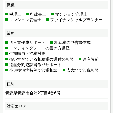
職種
税理士
行政書士
マンション管理士
マンション管理士
ファイナンシャルプランナー
業務
遺言書作成サポート
相続税の申告書作成
エンディングノートの書き方講座
生前贈与・節税対策
払いすぎている相続税の還付の相談
遺産診断
遺産分割協議書作成サポート
小規模宅地特例で節税相談
広大地で節税相談
住所
青森県青森市合浦2丁目4番6号
対応エリア