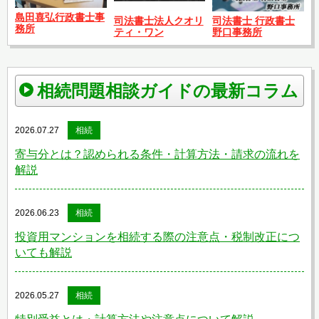
島田喜弘行政書士事
司法書士法人クオリ
司法書士 行政書士
務所
ティ・ワン
野口事務所
相続問題相談ガイドの最新コラム
2026.07.27
相続
寄与分とは？認められる条件・計算方法・請求の流れを
解説
2026.06.23
相続
投資用マンションを相続する際の注意点・税制改正につ
いても解説
2026.05.27
相続