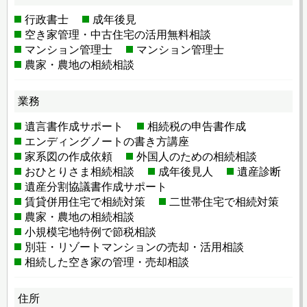
行政書士
成年後見
空き家管理・中古住宅の活用無料相談
マンション管理士
マンション管理士
農家・農地の相続相談
業務
遺言書作成サポート
相続税の申告書作成
エンディングノートの書き方講座
家系図の作成依頼
外国人のための相続相談
おひとりさま相続相談
成年後見人
遺産診断
遺産分割協議書作成サポート
賃貸併用住宅で相続対策
二世帯住宅で相続対策
農家・農地の相続相談
小規模宅地特例で節税相談
別荘・リゾートマンションの売却・活用相談
相続した空き家の管理・売却相談
住所