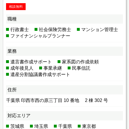
相談無料
職種
行政書士
社会保険労務士
マンション管理士
ファイナンシャルプランナー
業務
遺言書作成サポート
家系図の作成依頼
成年後見人
事業承継
民事信託
遺産分割協議書作成サポート
住所
千葉県 印西市西の原三丁目 10 番地 2 棟 302 号
対応エリア
茨城県
埼玉県
千葉県
東京都