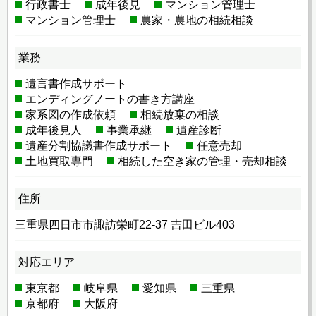
行政書士
成年後見
マンション管理士
マンション管理士
農家・農地の相続相談
業務
遺言書作成サポート
エンディングノートの書き方講座
家系図の作成依頼
相続放棄の相談
成年後見人
事業承継
遺産診断
遺産分割協議書作成サポート
任意売却
土地買取専門
相続した空き家の管理・売却相談
住所
三重県四日市市諏訪栄町22-37 吉田ビル403
対応エリア
東京都
岐阜県
愛知県
三重県
京都府
大阪府