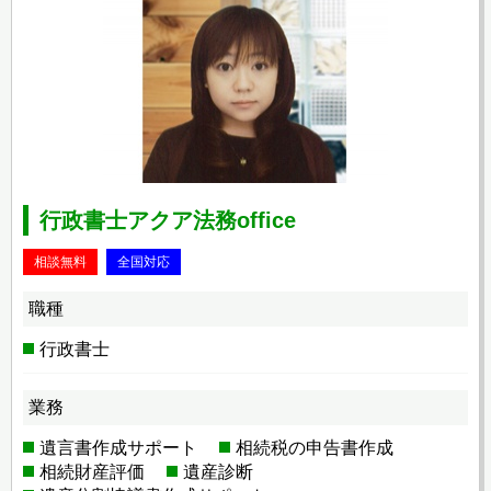
行政書士アクア法務office
相談無料
全国対応
職種
行政書士
業務
遺言書作成サポート
相続税の申告書作成
相続財産評価
遺産診断