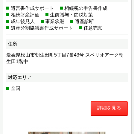
遺言書作成サポート
相続税の申告書作成
相続財産評価
生前贈与・節税対策
成年後見人
事業承継
遺産診断
遺産分割協議書作成サポート
任意売却
住所
愛媛県松山市朝生田町5丁目7番43号 スペリオアーク朝
生田1階中
対応エリア
全国
詳細を見る