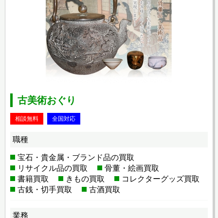
古美術おぐり
相談無料
全国対応
職種
宝石・貴金属・ブランド品の買取
リサイクル品の買取
骨董・絵画買取
書籍買取
きもの買取
コレクターグッズ買取
古銭・切手買取
古酒買取
業務