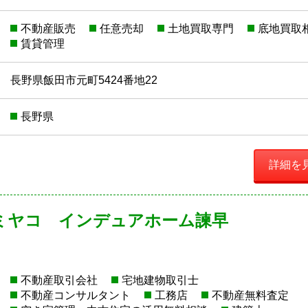
不動産販売
任意売却
土地買取専門
底地買取
賃貸管理
長野県飯田市元町5424番地22
長野県
詳細を
ミヤコ インデュアホーム諫早
不動産取引会社
宅地建物取引士
不動産コンサルタント
工務店
不動産無料査定