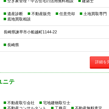
空き家管理・中古住宅の活用無料相談
建築士
遺産診断
不動産販売
任意売却
土地買取専門
底地買取相談
長崎県諫早市小船越町1144-22
長崎県
詳細を
ユニテ
不動産取引会社
宅地建物取引士
不動産コンサルタント
工務店
不動産無料査定