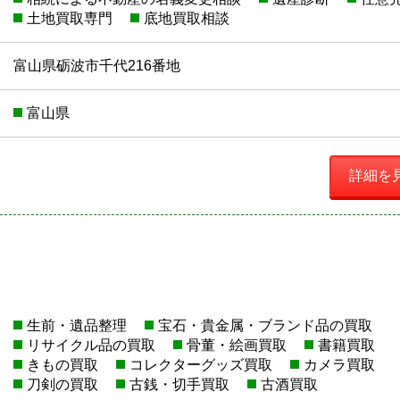
土地買取専門
底地買取相談
富山県砺波市千代216番地
富山県
詳細を
生前・遺品整理
宝石・貴金属・ブランド品の買取
リサイクル品の買取
骨董・絵画買取
書籍買取
きもの買取
コレクターグッズ買取
カメラ買取
刀剣の買取
古銭・切手買取
古酒買取