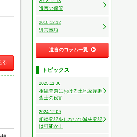
2018.12.18
遺言の保管
2018.12.12
遺言事項
遺言のコラム一覧
見る
トピックス
2025.11.06
相続問題における土地家屋調
査士の役割
2024.12.09
相続登記をしないで滅失登記
掃
は可能か！
売却