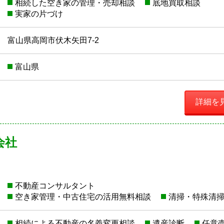
相続した空き家の管理・売却相談
底地買取相談
実家の片づけ
富山県高岡市伏木矢田7-2
富山県
詳細を
会社
不動産コンサルタント
空き家管理・中古住宅の活用無料相談
清掃・特殊清
相続による不動産の名義変更相談
遺産診断
任意