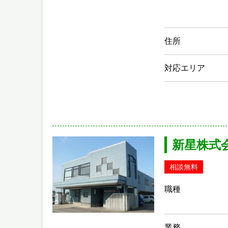
住所
対応エリア
新星株式
相談無料
職種
業務