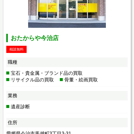
おたからや今治店
相談無料
職種
宝石・貴金属・ブランド品の買取
リサイクル品の買取
骨董・絵画買取
業務
遺産診断
住所
愛媛県今治市馬越町3丁目3-31