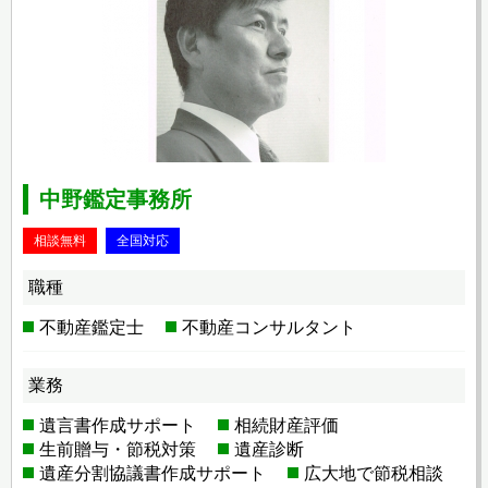
中野鑑定事務所
相談無料
全国対応
職種
不動産鑑定士
不動産コンサルタント
業務
遺言書作成サポート
相続財産評価
生前贈与・節税対策
遺産診断
遺産分割協議書作成サポート
広大地で節税相談