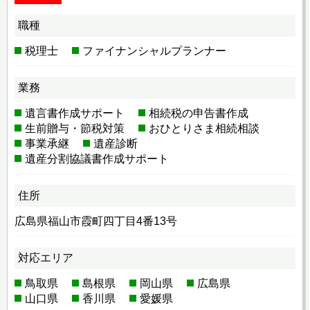
職種
税理士
ファイナンシャルプランナー
業務
遺言書作成サポート
相続税の申告書作成
生前贈与・節税対策
おひとりさま相続相談
事業承継
遺産診断
遺産分割協議書作成サポート
住所
広島県福山市霞町四丁目4番13号
対応エリア
鳥取県
島根県
岡山県
広島県
山口県
香川県
愛媛県