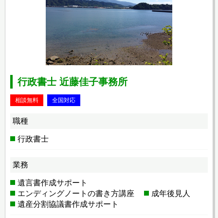
行政書士 近藤佳子事務所
相談無料
全国対応
職種
行政書士
業務
遺言書作成サポート
エンディングノートの書き方講座
成年後見人
遺産分割協議書作成サポート