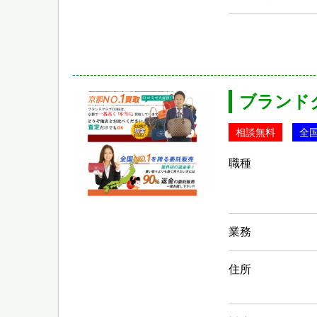
ブランドク
相談無料
全
職種
業務
住所