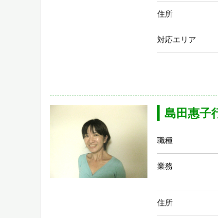
住所
対応エリア
島田惠子
職種
業務
住所