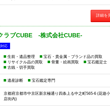
詳細を
ラブCUBE -株式会社CUBE-
国対応
生前・遺品整理
宝石・貴金属・ブランド品の買取
リサイクル品の買取
骨董・絵画買取
宝石鑑定士
古銭・切手買取
遺産診断
宝石鑑定専門
京都府京都市中京区新京極通り四条上る中之町565-6 (花遊
店街内)