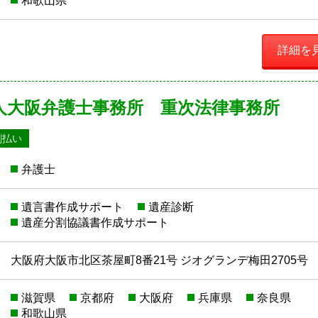
和歌山県
詳細を
人大阪弁護士事務所 重次法律事務所
割払い
弁護士
遺言書作成サポート
遺産診断
遺産分割協議書作成サポート
大阪府大阪市北区茶屋町8番21号 ジオグランデ梅田2705号
滋賀県
京都府
大阪府
兵庫県
奈良県
和歌山県