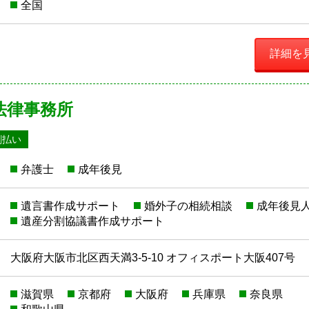
全国
詳細を
法律事務所
割払い
弁護士
成年後見
遺言書作成サポート
婚外子の相続相談
成年後見
遺産分割協議書作成サポート
大阪府大阪市北区西天満3-5-10 オフィスポート大阪407号
滋賀県
京都府
大阪府
兵庫県
奈良県