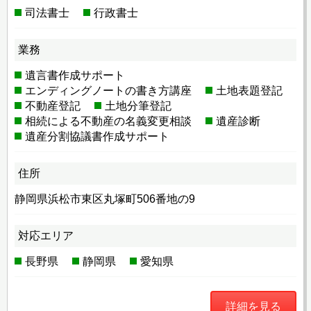
司法書士
行政書士
業務
遺言書作成サポート
エンディングノートの書き方講座
土地表題登記
不動産登記
土地分筆登記
相続による不動産の名義変更相談
遺産診断
遺産分割協議書作成サポート
住所
静岡県浜松市東区丸塚町506番地の9
対応エリア
長野県
静岡県
愛知県
詳細を見る