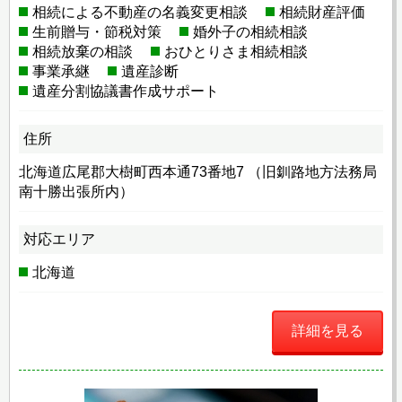
相続による不動産の名義変更相談
相続財産評価
生前贈与・節税対策
婚外子の相続相談
相続放棄の相談
おひとりさま相続相談
事業承継
遺産診断
遺産分割協議書作成サポート
住所
北海道広尾郡大樹町西本通73番地7 （旧釧路地方法務局
南十勝出張所内）
対応エリア
北海道
詳細を見る