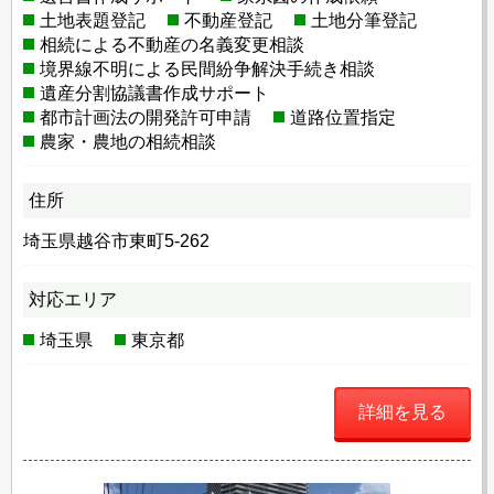
土地表題登記
不動産登記
土地分筆登記
相続による不動産の名義変更相談
境界線不明による民間紛争解決手続き相談
遺産分割協議書作成サポート
都市計画法の開発許可申請
道路位置指定
農家・農地の相続相談
住所
埼玉県越谷市東町5-262
対応エリア
埼玉県
東京都
詳細を見る