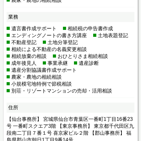
農家・農地の相続相談
業務
遺言書作成サポート
相続税の申告書作成
エンディングノートの書き方講座
土地表題登記
不動産登記
土地分筆登記
相続による不動産の名義変更相談
相続放棄の相談
おひとりさま相続相談
成年後見人
事業承継
遺産診断
遺産分割協議書作成サポート
農家・農地の相続相談
小規模宅地特例で節税相談
別荘・リゾートマンションの売却・活用相談
住所
【仙台事務所】 宮城県仙台市青葉区一番町1丁目16番23
号 一番町スクエア3階 【東京事務所】 東京都千代田区九
段南二丁目７番１号 喜京家ビル２階 【郡山事務所】 福
島県郡山市朝日1丁目9番14号