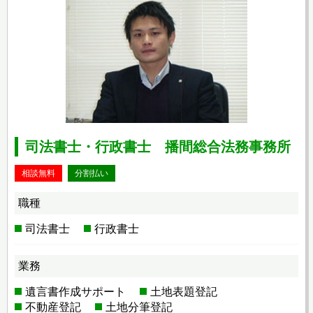
司法書士・行政書士 播間総合法務事務所
相談無料
分割払い
職種
司法書士
行政書士
業務
遺言書作成サポート
土地表題登記
不動産登記
土地分筆登記