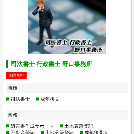
司法書士 行政書士 野口事務所
相談無料
職種
司法書士
成年後見
業務
遺言書作成サポート
土地表題登記
不動産登記
土地分筆登記
成年後見人