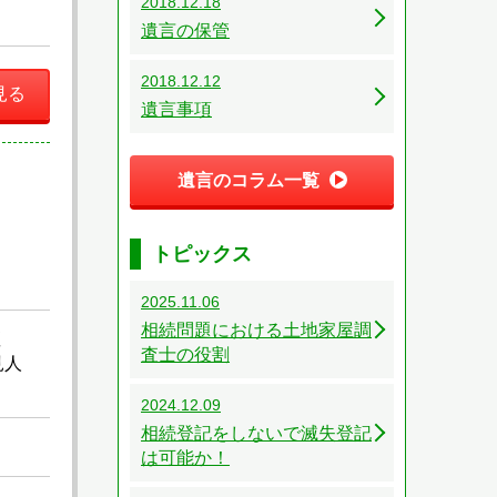
2018.12.18
遺言の保管
2018.12.12
見る
遺言事項
遺言のコラム一覧
トピックス
2025.11.06
相続問題における土地家屋調
座
査士の役割
見人
2024.12.09
相続登記をしないで滅失登記
は可能か！