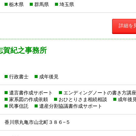
栃木県
群馬県
埼玉県
詳細を
志賀紀之事務所
行政書士
成年後見
遺言書作成サポート
エンディングノートの書き方講
家系図の作成依頼
おひとりさま相続相談
成年後
民事信託
遺産分割協議書作成サポート
香川県丸亀市山北町３８６−５