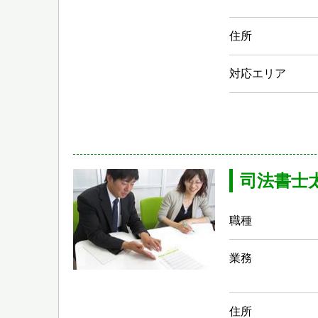
住所
対応エリア
司法書士
職種
業務
住所