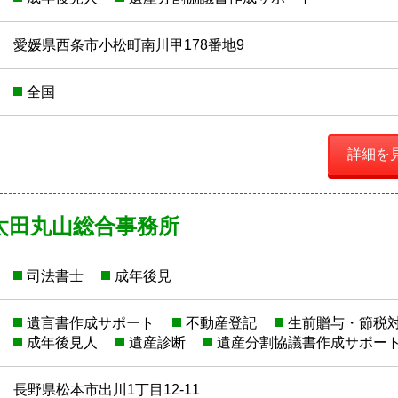
愛媛県西条市小松町南川甲178番地9
全国
詳細を
太田丸山総合事務所
司法書士
成年後見
遺言書作成サポート
不動産登記
生前贈与・節税
成年後見人
遺産診断
遺産分割協議書作成サポー
長野県松本市出川1丁目12-11