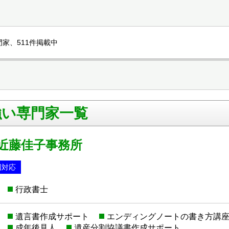
家、511件掲載中
強い専門家一覧
 近藤佳子事務所
国対応
行政書士
遺言書作成サポート
エンディングノートの書き方講
成年後見人
遺産分割協議書作成サポート